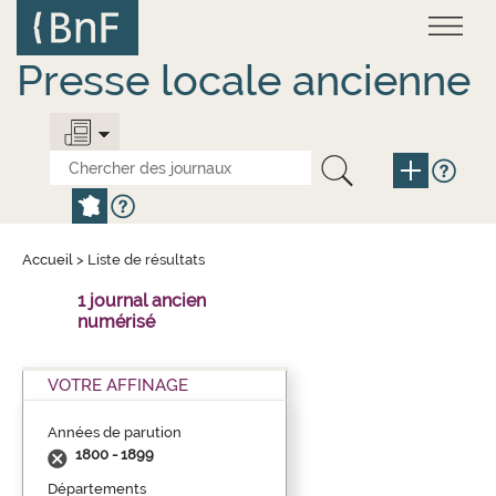
Aller
Panneau de gestion des cookies
au
contenu
principal
Presse locale ancienne
Accueil
>
Liste de résultats
1 journal ancien
numérisé
VOTRE AFFINAGE
Années de parution
1800 - 1899
Départements