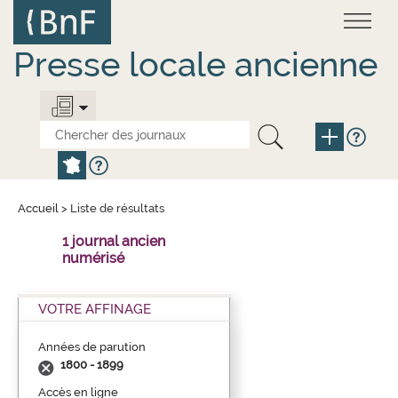
Aller
Panneau de gestion des cookies
au
contenu
principal
Presse locale ancienne
Accueil
>
Liste de résultats
1 journal ancien
numérisé
VOTRE AFFINAGE
Années de parution
1800 - 1899
Accès en ligne