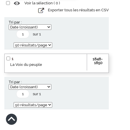
Voir la sélection (
0
)
Exporter tous les résultats en CSV
Tri par :
sur 1
1
1848-
1850
La Voix du peuple
Tri par :
sur 1