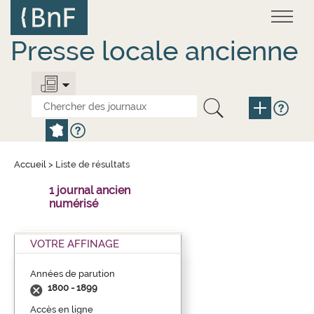
Aller
Panneau de gestion des cookies
au
contenu
principal
Presse locale ancienne
Accueil
>
Liste de résultats
1 journal ancien
numérisé
VOTRE AFFINAGE
Années de parution
1800 - 1899
Accès en ligne