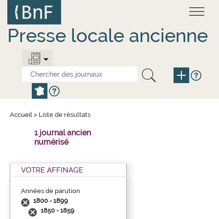
Aller
Panneau de gestion des cookies
au
contenu
principal
Presse locale ancienne
Accueil
>
Liste de résultats
1 journal ancien
numérisé
VOTRE AFFINAGE
Années de parution
1800 - 1899
1850 - 1859