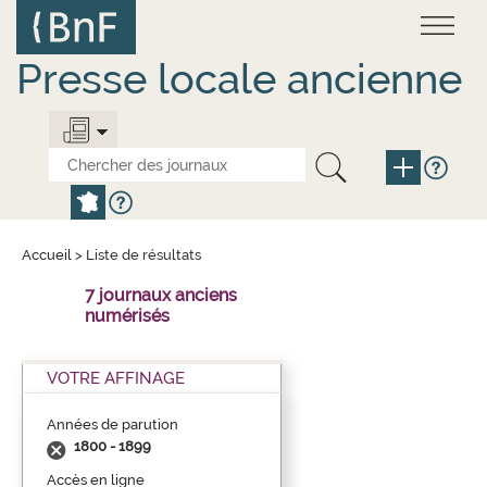
Aller
Panneau de gestion des cookies
au
contenu
principal
Presse locale ancienne
Accueil
>
Liste de résultats
7 journaux anciens
numérisés
VOTRE AFFINAGE
Années de parution
1800 - 1899
Accès en ligne