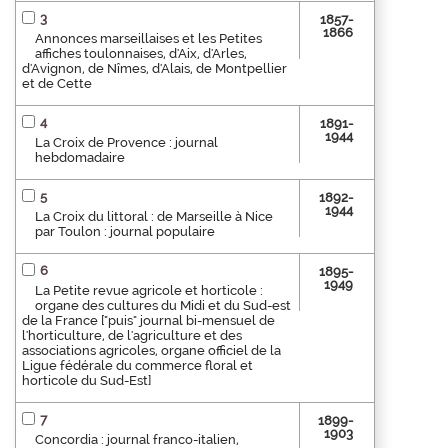
3
1857-
1866
Annonces marseillaises et les Petites
affiches toulonnaises, d'Aix, d'Arles,
d'Avignon, de Nîmes, d'Alais, de Montpellier
et de Cette
4
1891-
1944
La Croix de Provence : journal
hebdomadaire
5
1892-
1944
La Croix du littoral : de Marseille à Nice
par Toulon : journal populaire
6
1895-
1949
La Petite revue agricole et horticole :
organe des cultures du Midi et du Sud-est
de la France ["puis" journal bi-mensuel de
l'horticulture, de l'agriculture et des
associations agricoles, organe officiel de la
Ligue fédérale du commerce floral et
horticole du Sud-Est]
7
1899-
1903
Concordia : journal franco-italien,