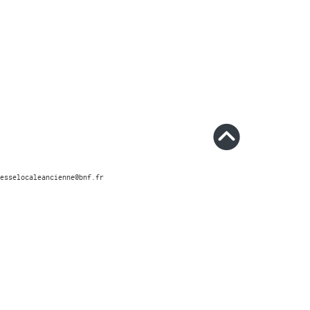
esselocaleancienne@bnf.fr