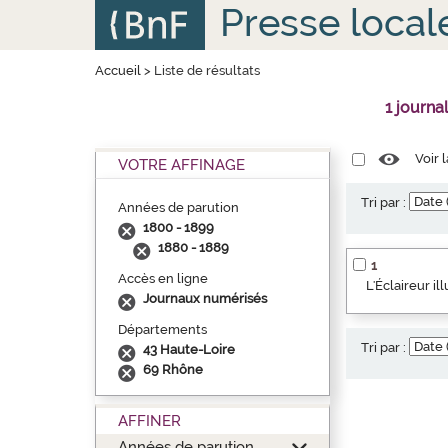
Aller
Panneau de gestion des cookies
Presse local
au
contenu
principal
Accueil
>
Liste de résultats
1 journa
Voir 
VOTRE AFFINAGE
Tri par :
Années de parution
1800 - 1899
1880 - 1889
1
Accès en ligne
L'Éclaireur i
Journaux numérisés
Départements
Tri par :
43 Haute-Loire
69 Rhône
AFFINER
Années de parution