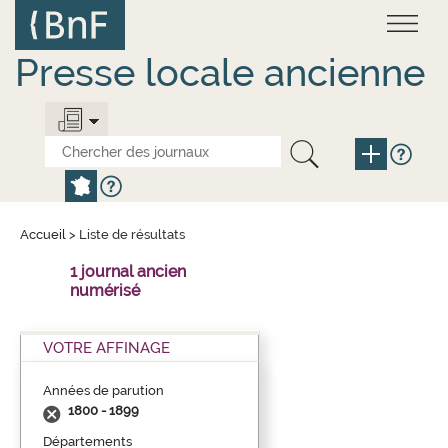
Aller
Panneau de gestion des cookies
au
contenu
principal
Presse locale ancienne
Accueil
>
Liste de résultats
1 journal ancien
numérisé
VOTRE AFFINAGE
Années de parution
1800 - 1899
Départements