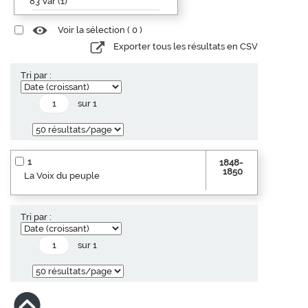
83 Var (1)
Voir la sélection (
0
)
Exporter tous les résultats en CSV
Tri par :
sur 1
1
1848-
1850
La Voix du peuple
Tri par :
sur 1