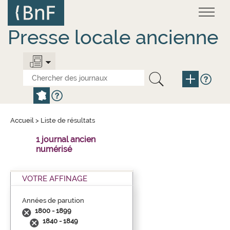
Aller
Panneau de gestion des cookies
au
contenu
principal
Presse locale ancienne
Accueil
>
Liste de résultats
1 journal ancien
numérisé
VOTRE AFFINAGE
Années de parution
1800 - 1899
1840 - 1849