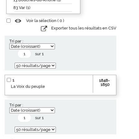
83 Var (1)
Voir la sélection (
0
)
Exporter tous les résultats en CSV
Tri par :
sur 1
1
1848-
1850
La Voix du peuple
Tri par :
sur 1