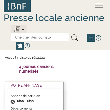
Aller
Panneau de gestion des cookies
au
contenu
principal
Presse locale ancienne
Accueil
>
Liste de résultats
4 journaux anciens
numérisés
VOTRE AFFINAGE
Années de parution
1800 - 1899
Départements