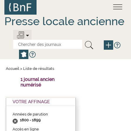
Aller
Panneau de gestion des cookies
au
contenu
principal
Presse locale ancienne
Accueil
>
Liste de résultats
1 journal ancien
numérisé
VOTRE AFFINAGE
Années de parution
1800 - 1899
Accès en ligne