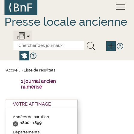
Aller
Panneau de gestion des cookies
au
contenu
principal
Presse locale ancienne
Accueil
>
Liste de résultats
1 journal ancien
numérisé
VOTRE AFFINAGE
Années de parution
1800 - 1899
Départements