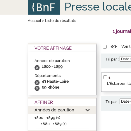
Aller
Panneau de gestion des cookies
Presse local
au
contenu
principal
Accueil
>
Liste de résultats
1 journa
Voir 
VOTRE AFFINAGE
Tri par :
Années de parution
1800 - 1899
Départements
1
43 Haute-Loire
L'Éclaireur i
69 Rhône
Tri par :
AFFINER
Années de parution
1800 - 1899 (1)
1880 - 1889 (1)