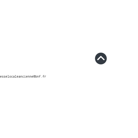
esselocaleancienne@bnf.fr