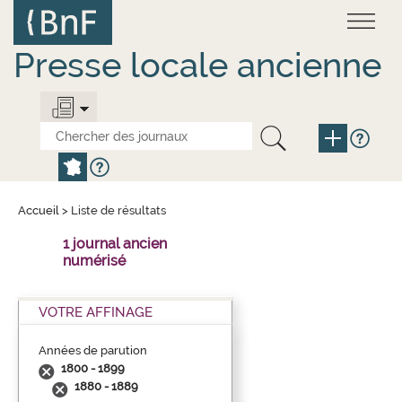
Aller
Panneau de gestion des cookies
au
contenu
principal
Presse locale ancienne
Accueil
>
Liste de résultats
1 journal ancien
numérisé
VOTRE AFFINAGE
Années de parution
1800 - 1899
1880 - 1889