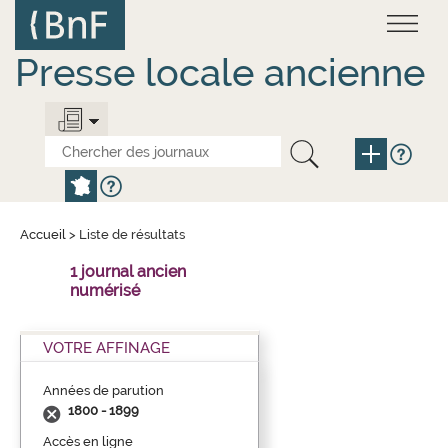
Aller
Panneau de gestion des cookies
au
contenu
principal
Presse locale ancienne
Accueil
>
Liste de résultats
1 journal ancien
numérisé
VOTRE AFFINAGE
Années de parution
1800 - 1899
Accès en ligne