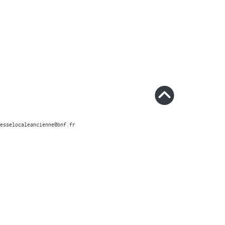
esselocaleancienne@bnf.fr