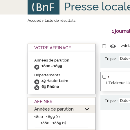
Aller
Panneau de gestion des cookies
Presse local
au
contenu
principal
Accueil
>
Liste de résultats
1 journa
Voir 
VOTRE AFFINAGE
Tri par :
Années de parution
1800 - 1899
Départements
1
43 Haute-Loire
L'Éclaireur i
69 Rhône
Tri par :
AFFINER
Années de parution
1800 - 1899 (1)
1880 - 1889 (1)