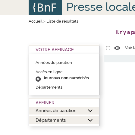
Aller
Panneau de gestion des cookies
Presse local
au
contenu
principal
Accueil
>
Liste de résultats
Il n'y a
Voir 
VOTRE AFFINAGE
Années de parution
Accès en ligne
Journaux non numérisés
Départements
AFFINER
Années de parution
Départements