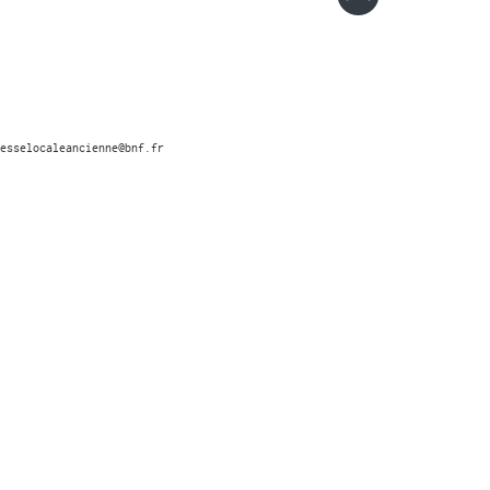
esselocaleancienne@bnf.fr