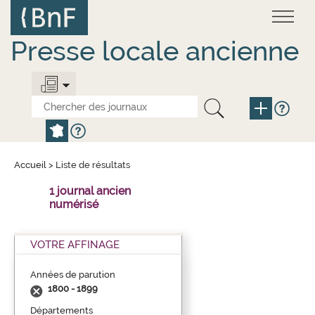
Aller
Panneau de gestion des cookies
au
contenu
principal
Presse locale ancienne
Accueil
>
Liste de résultats
1 journal ancien
numérisé
VOTRE AFFINAGE
Années de parution
1800 - 1899
Départements