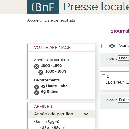
Aller
Panneau de gestion des cookies
Presse local
au
contenu
principal
Accueil
>
Liste de résultats
1 journa
Voir 
VOTRE AFFINAGE
Tri par :
Années de parution
1800 - 1899
1880 - 1889
1
Départements
L'Éclaireur i
43 Haute-Loire
69 Rhône
Tri par :
AFFINER
Années de parution
1800 - 1899 (1)
1880 - 1889 (1)