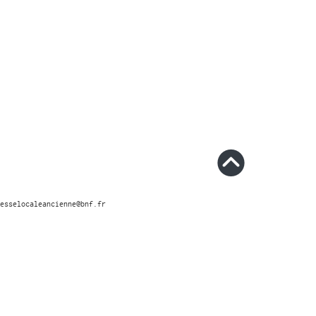
esselocaleancienne@bnf.fr