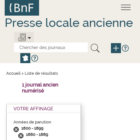
Aller
Panneau de gestion des cookies
au
contenu
principal
Presse locale ancienne
Accueil
>
Liste de résultats
1 journal ancien
numérisé
VOTRE AFFINAGE
Années de parution
1800 - 1899
1880 - 1889