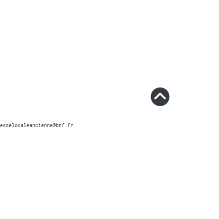
esselocaleancienne@bnf.fr