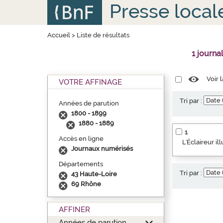
Aller
Panneau de gestion des cookies
Presse local
au
contenu
principal
Accueil
>
Liste de résultats
1 journa
Voir 
VOTRE AFFINAGE
Tri par :
Années de parution
1800 - 1899
1880 - 1889
1
Accès en ligne
L'Éclaireur i
Journaux numérisés
Départements
Tri par :
43 Haute-Loire
69 Rhône
AFFINER
Années de parution