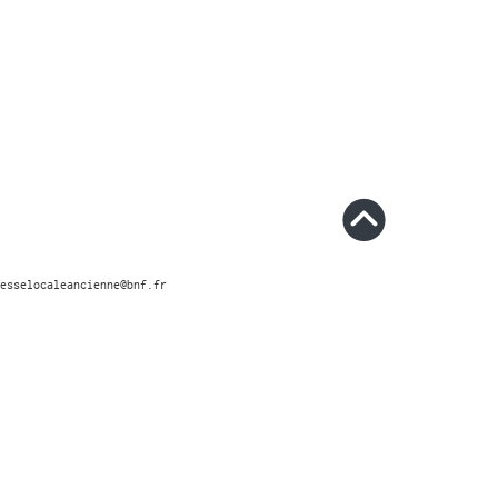
esselocaleancienne@bnf.fr