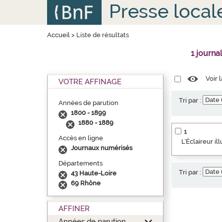
Aller
Panneau de gestion des cookies
Presse local
au
contenu
principal
Accueil
>
Liste de résultats
1 journa
Voir 
VOTRE AFFINAGE
Tri par :
Années de parution
1800 - 1899
1880 - 1889
1
Accès en ligne
L'Éclaireur i
Journaux numérisés
Départements
Tri par :
43 Haute-Loire
69 Rhône
AFFINER
Années de parution