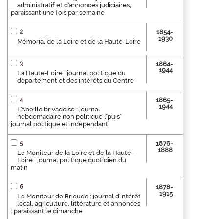
administratif et d'annonces judiciaires,
paraissant une fois par semaine
2
1854-
1930
Mémorial de la Loire et de la Haute-Loire
3
1864-
1944
La Haute-Loire : journal politique du
département et des intérêts du Centre
4
1865-
1944
L'Abeille brivadoise : journal
hebdomadaire non politique ["puis"
journal politique et indépendant]
5
1876-
1888
Le Moniteur de la Loire et de la Haute-
Loire : journal politique quotidien du
matin
6
1878-
1915
Le Moniteur de Brioude : journal d'intérêt
local, agriculture, littérature et annonces
: paraissant le dimanche