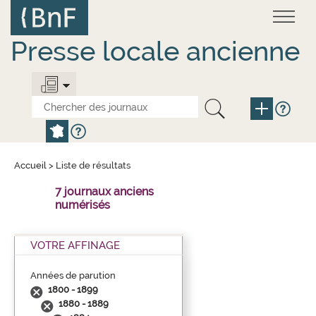
Aller
Panneau de gestion des cookies
au
contenu
principal
Presse locale ancienne
Accueil
>
Liste de résultats
7 journaux anciens
numérisés
VOTRE AFFINAGE
Années de parution
1800 - 1899
1880 - 1889