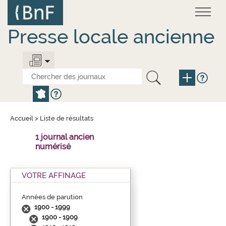
Aller
Panneau de gestion des cookies
au
contenu
principal
Presse locale ancienne
Accueil
>
Liste de résultats
1 journal ancien
numérisé
VOTRE AFFINAGE
Années de parution
1900 - 1999
1900 - 1909