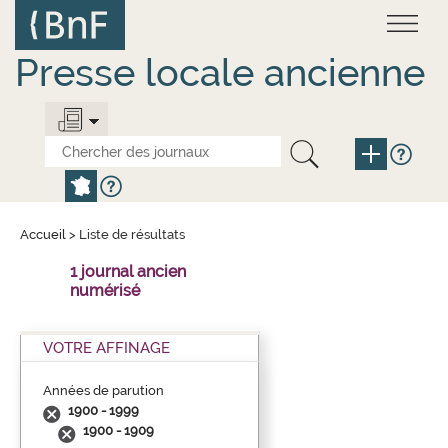
Aller
Panneau de gestion des cookies
au
contenu
principal
Presse locale ancienne
Accueil
>
Liste de résultats
1 journal ancien
numérisé
VOTRE AFFINAGE
Années de parution
1900 - 1999
1900 - 1909