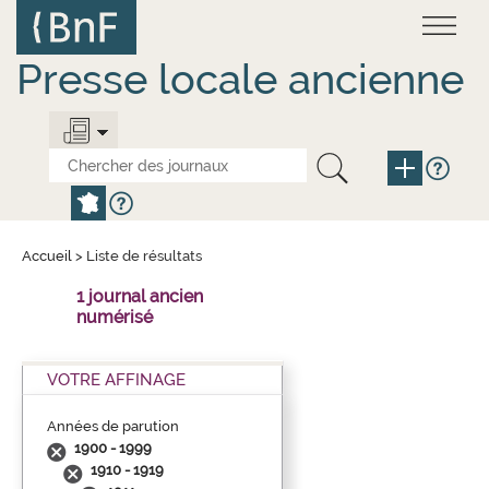
Aller
Panneau de gestion des cookies
au
contenu
principal
Presse locale ancienne
Accueil
>
Liste de résultats
1 journal ancien
numérisé
VOTRE AFFINAGE
Années de parution
1900 - 1999
1910 - 1919