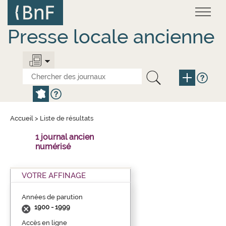
Aller
Panneau de gestion des cookies
au
contenu
principal
Presse locale ancienne
Accueil
>
Liste de résultats
1 journal ancien
numérisé
VOTRE AFFINAGE
Années de parution
1900 - 1999
Accès en ligne