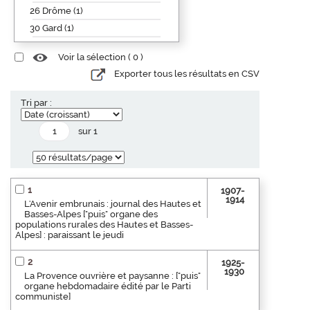
26 Drôme (1)
30 Gard (1)
Voir la sélection (
0
)
Exporter tous les résultats en CSV
Tri par :
sur 1
1
1907-
1914
L'Avenir embrunais : journal des Hautes et
Basses-Alpes ["puis" organe des
populations rurales des Hautes et Basses-
Alpes] : paraissant le jeudi
2
1925-
1930
La Provence ouvrière et paysanne : ["puis"
organe hebdomadaire édité par le Parti
communiste]