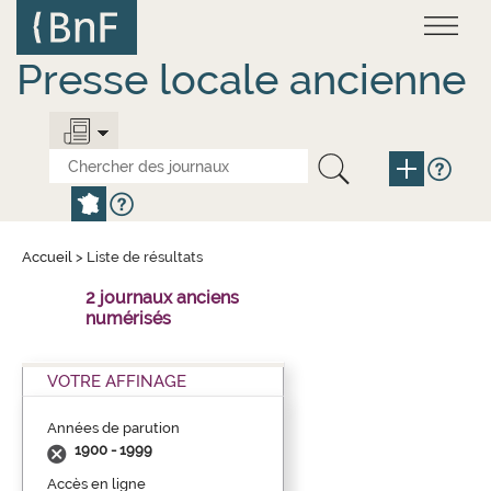
Aller
Panneau de gestion des cookies
au
contenu
principal
Presse locale ancienne
Accueil
>
Liste de résultats
2 journaux anciens
numérisés
VOTRE AFFINAGE
Années de parution
1900 - 1999
Accès en ligne