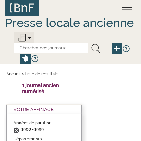
Aller
Panneau de gestion des cookies
au
contenu
principal
Presse locale ancienne
Accueil
>
Liste de résultats
1 journal ancien
numérisé
VOTRE AFFINAGE
Années de parution
1900 - 1999
Départements