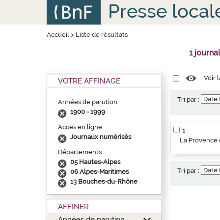
Aller
Panneau de gestion des cookies
Presse local
au
contenu
principal
Accueil
>
Liste de résultats
1 journa
Voir 
VOTRE AFFINAGE
Tri par :
Années de parution
1900 - 1999
Accès en ligne
1
Journaux numérisés
La Provence o
Départements
05 Hautes-Alpes
Tri par :
06 Alpes-Maritimes
13 Bouches-du-Rhône
AFFINER
Années de parution