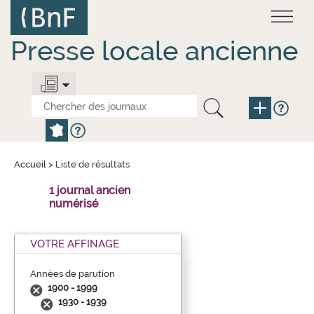
Aller
Panneau de gestion des cookies
au
contenu
principal
Presse locale ancienne
Accueil
>
Liste de résultats
1 journal ancien
numérisé
VOTRE AFFINAGE
Années de parution
1900 - 1999
1930 - 1939