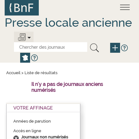
Aller
Panneau de gestion des cookies
au
contenu
principal
Presse locale ancienne
Accueil
>
Liste de résultats
Il n'y a pas de journaux anciens
numérisés
VOTRE AFFINAGE
Années de parution
Accès en ligne
Journaux non numérisés