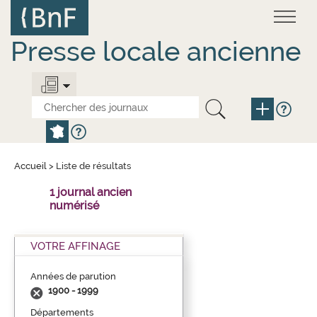
Aller
Panneau de gestion des cookies
au
contenu
principal
Presse locale ancienne
Accueil
>
Liste de résultats
1 journal ancien
numérisé
VOTRE AFFINAGE
Années de parution
1900 - 1999
Départements