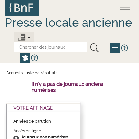
Aller
Panneau de gestion des cookies
au
contenu
principal
Presse locale ancienne
Accueil
>
Liste de résultats
Il n'y a pas de journaux anciens
numérisés
VOTRE AFFINAGE
Années de parution
Accès en ligne
Journaux non numérisés