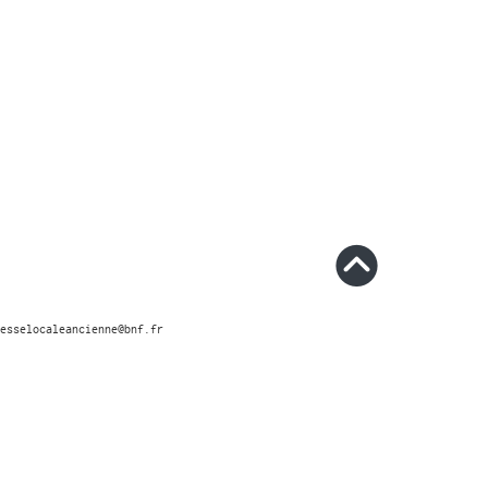
esselocaleancienne@bnf.fr