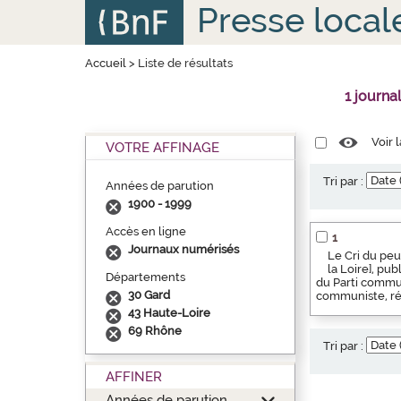
Aller
Panneau de gestion des cookies
Presse local
au
contenu
principal
Accueil
>
Liste de résultats
1 journa
Voir 
VOTRE AFFINAGE
Tri par :
Années de parution
1900 - 1999
Accès en ligne
1
Journaux numérisés
Le Cri du peu
la Loire], pu
Départements
du Parti commun
30 Gard
communiste, rég
43 Haute-Loire
69 Rhône
Tri par :
AFFINER
Années de parution