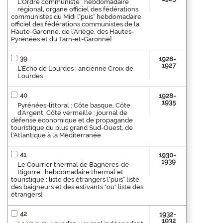
L'Ordre communiste : hebdomadaire
régional, organe officiel des fédérations
communistes du Midi ["puis" hebdomadaire
officiel des fédérations communistes de la
Haute-Garonne, de l'Ariège, des Hautes-
Pyrénées et du Tarn-et-Garonne]
39
1926-
1927
L'Écho de Lourdes : ancienne Croix de
Lourdes
40
1928-
1935
Pyrénées-littoral : Côte basque, Côte
d'Argent, Côte vermeille : journal de
défense économique et de propagande
touristique du plus grand Sud-Ouest, de
l'Atlantique à la Méditerranée
41
1930-
1939
Le Courrier thermal de Bagnères-de-
Bigorre : hebdomadaire thermal et
touristique : liste des étrangers ["puis" liste
des baigneurs et des estivants "ou" liste des
étrangers]
42
1932-
1932