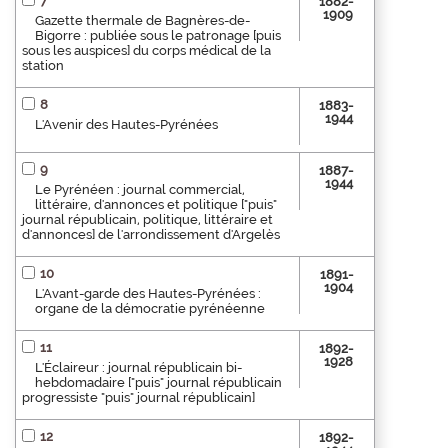
7
1882-
1909
Gazette thermale de Bagnères-de-
Bigorre : publiée sous le patronage [puis
sous les auspices] du corps médical de la
station
8
1883-
1944
L'Avenir des Hautes-Pyrénées
9
1887-
1944
Le Pyrénéen : journal commercial,
littéraire, d'annonces et politique ["puis"
journal républicain, politique, littéraire et
d'annonces] de l'arrondissement d'Argelès
10
1891-
1904
L'Avant-garde des Hautes-Pyrénées :
organe de la démocratie pyrénéenne
11
1892-
1928
L'Éclaireur : journal républicain bi-
hebdomadaire ["puis" journal républicain
progressiste "puis" journal républicain]
12
1892-