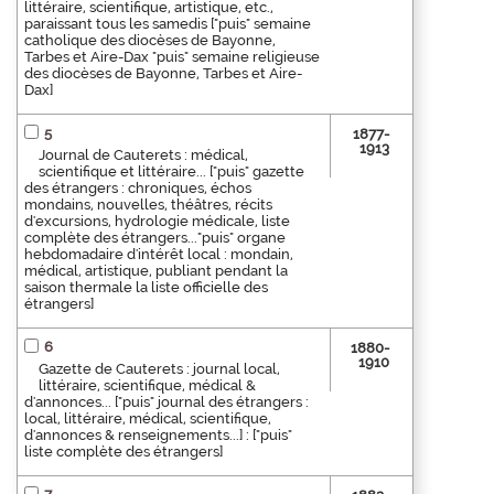
littéraire, scientifique, artistique, etc.,
paraissant tous les samedis ["puis" semaine
catholique des diocèses de Bayonne,
Tarbes et Aire-Dax "puis" semaine religieuse
des diocèses de Bayonne, Tarbes et Aire-
Dax]
5
1877-
1913
Journal de Cauterets : médical,
scientifique et littéraire... ["puis" gazette
des étrangers : chroniques, échos
mondains, nouvelles, théâtres, récits
d'excursions, hydrologie médicale, liste
complète des étrangers..."puis" organe
hebdomadaire d'intérêt local : mondain,
médical, artistique, publiant pendant la
saison thermale la liste officielle des
étrangers]
6
1880-
1910
Gazette de Cauterets : journal local,
littéraire, scientifique, médical &
d'annonces... ["puis" journal des étrangers :
local, littéraire, médical, scientifique,
d'annonces & renseignements...] : ["puis"
liste complète des étrangers]