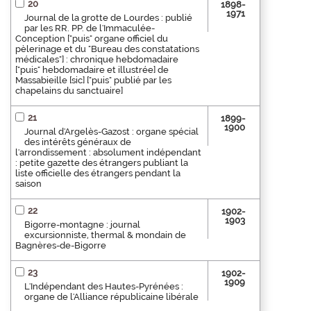
20
1898-
1971
Journal de la grotte de Lourdes : publié
par les RR. PP. de l'Immaculée-
Conception ["puis" organe officiel du
pèlerinage et du "Bureau des constatations
médicales"] : chronique hebdomadaire
["puis" hebdomadaire et illustrée] de
Massabieille [sic] ["puis" publié par les
chapelains du sanctuaire]
21
1899-
1900
Journal d'Argelès-Gazost : organe spécial
des intérêts généraux de
l'arrondissement : absolument indépendant
: petite gazette des étrangers publiant la
liste officielle des étrangers pendant la
saison
22
1902-
1903
Bigorre-montagne : journal
excursionniste, thermal & mondain de
Bagnères-de-Bigorre
23
1902-
1909
L'Indépendant des Hautes-Pyrénées :
organe de l'Alliance républicaine libérale