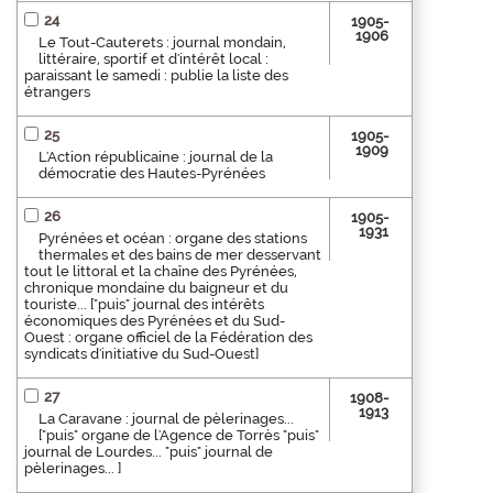
24
1905-
1906
Le Tout-Cauterets : journal mondain,
littéraire, sportif et d'intérêt local :
paraissant le samedi : publie la liste des
étrangers
25
1905-
1909
L'Action républicaine : journal de la
démocratie des Hautes-Pyrénées
26
1905-
1931
Pyrénées et océan : organe des stations
thermales et des bains de mer desservant
tout le littoral et la chaîne des Pyrénées,
chronique mondaine du baigneur et du
touriste... ["puis" journal des intérêts
économiques des Pyrénées et du Sud-
Ouest : organe officiel de la Fédération des
syndicats d'initiative du Sud-Ouest]
27
1908-
1913
La Caravane : journal de pèlerinages...
["puis" organe de l'Agence de Torrès "puis"
journal de Lourdes... "puis" journal de
pèlerinages... ]