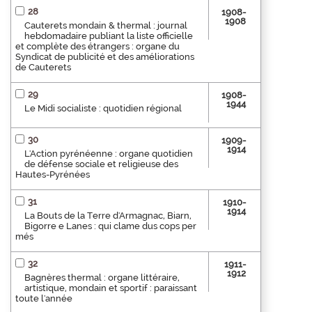
28
1908-
1908
Cauterets mondain & thermal : journal
hebdomadaire publiant la liste officielle
et complète des étrangers : organe du
Syndicat de publicité et des améliorations
de Cauterets
29
1908-
1944
Le Midi socialiste : quotidien régional
30
1909-
1914
L'Action pyrénéenne : organe quotidien
de défense sociale et religieuse des
Hautes-Pyrénées
31
1910-
1914
La Bouts de la Terre d'Armagnac, Biarn,
Bigorre e Lanes : qui clame dus cops per
més
32
1911-
1912
Bagnères thermal : organe littéraire,
artistique, mondain et sportif : paraissant
toute l'année