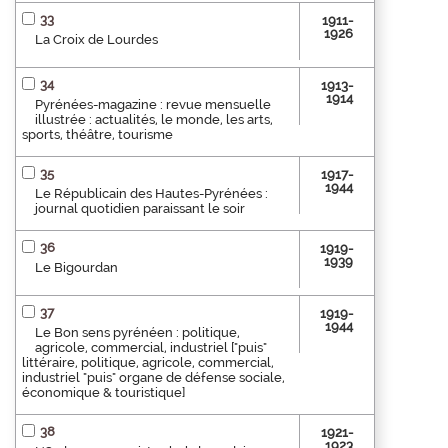
33
1911-
1926
La Croix de Lourdes
34
1913-
1914
Pyrénées-magazine : revue mensuelle
illustrée : actualités, le monde, les arts,
sports, théâtre, tourisme
35
1917-
1944
Le Républicain des Hautes-Pyrénées :
journal quotidien paraissant le soir
36
1919-
1939
Le Bigourdan
37
1919-
1944
Le Bon sens pyrénéen : politique,
agricole, commercial, industriel ["puis"
littéraire, politique, agricole, commercial,
industriel "puis" organe de défense sociale,
économique & touristique]
38
1921-
1923