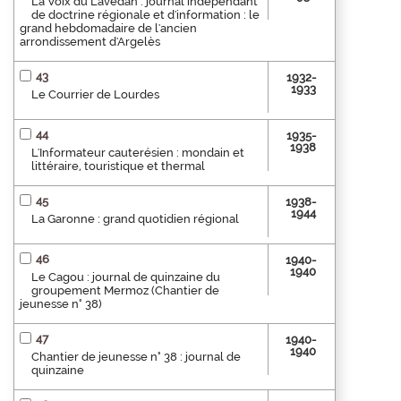
La Voix du Lavedan : journal indépendant
de doctrine régionale et d'information : le
grand hebdomadaire de l'ancien
arrondissement d'Argelès
43
1932-
1933
Le Courrier de Lourdes
44
1935-
1938
L'Informateur cauterésien : mondain et
littéraire, touristique et thermal
45
1938-
1944
La Garonne : grand quotidien régional
46
1940-
1940
Le Cagou : journal de quinzaine du
groupement Mermoz (Chantier de
jeunesse n° 38)
47
1940-
1940
Chantier de jeunesse n° 38 : journal de
quinzaine