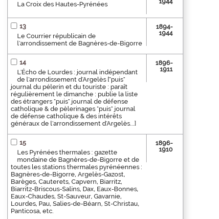
1944
La Croix des Hautes-Pyrénées
13
1894-
1944
Le Courrier républicain de
l'arrondissement de Bagnères-de-Bigorre
14
1896-
1911
L'Écho de Lourdes : journal indépendant
de l'arrondissement d'Argelès ["puis"
journal du pélerin et du touriste : paraît
régulièrement le dimanche : publie la liste
des étrangers "puis" journal de défense
catholique & de pèlerinages "puis" journal
de défense catholique & des intérêts
généraux de l'arrondissement d'Argelès...]
15
1896-
1910
Les Pyrénées thermales : gazette
mondaine de Bagnères-de-Bigorre et de
toutes les stations thermales pyrénéennes :
Bagnères-de-Bigorre, Argelès-Gazost,
Barèges, Cauterets, Capvern, Biarritz,
Biarritz-Briscous-Salins, Dax, Eaux-Bonnes,
Eaux-Chaudes, St-Sauveur, Gavarnie,
Lourdes, Pau, Salies-de-Béarn, St-Christau,
Panticosa, etc.