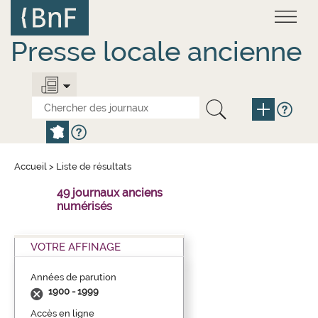
Aller
Panneau de gestion des cookies
au
contenu
principal
Presse locale ancienne
Accueil
>
Liste de résultats
49 journaux anciens
numérisés
VOTRE AFFINAGE
Années de parution
1900 - 1999
Accès en ligne