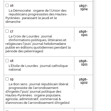
16
1897-
1904
La Démocratie : organe de l'Union des
républicains progressistes des Hautes-
Pyrénées : paraissant le jeudi et le
dimanche
17
1898-
1911
La Croix de Lourdes : journal
d'informations politiques, littéraires et
religieuses ["puis" journal hebdomadaire
publié en éditions quotidiennes pendant la
période des pèlerinages]
18
1898-
1911
L'Étoile de Lourdes : journal catholique
national
19
1898-
1902
Le Bon sens : journal républicain libéral
progressiste de l'arrondissement
d'Argelès ["puis" journal politique des
Hautes-Pyrénées : organe populaire,
agricole, administratif, commercial &
d'annonces de l'arrondissement d'Argelès]