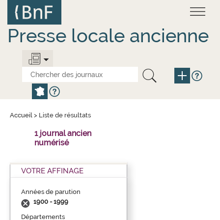
Aller
Panneau de gestion des cookies
au
contenu
principal
Presse locale ancienne
Accueil
>
Liste de résultats
1 journal ancien
numérisé
VOTRE AFFINAGE
Années de parution
1900 - 1999
Départements