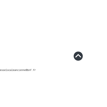
esselocaleancienne@bnf.fr