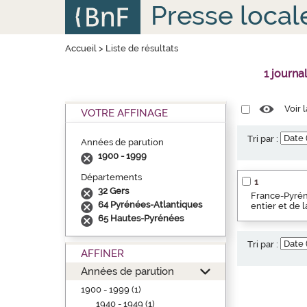
Aller
Panneau de gestion des cookies
Presse local
au
contenu
principal
Accueil
>
Liste de résultats
1 journa
Voir 
VOTRE AFFINAGE
Tri par :
Années de parution
1900 - 1999
Départements
1
32 Gers
France-Pyréné
64 Pyrénées-Atlantiques
entier et de 
65 Hautes-Pyrénées
Tri par :
AFFINER
Années de parution
1900 - 1999 (1)
1940 - 1949 (1)