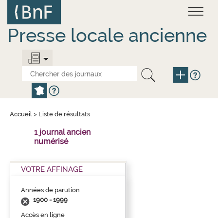
Aller
Panneau de gestion des cookies
au
contenu
principal
Presse locale ancienne
Accueil
>
Liste de résultats
1 journal ancien
numérisé
VOTRE AFFINAGE
Années de parution
1900 - 1999
Accès en ligne