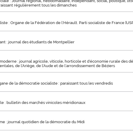
ciale : Journal régional, hebdomadaire, indépendant, social, politique, lit
araissant régulièrement tous les dimanches
liste : Organe de la Fédération de l'Hérault. Parti socialiste de France [US
ant : journal des étudiants de Montpellier
 moderne : journal agricole, viticole, horticole et d'économie rurale des
ntales, de l'Ariège, de l'Aude et de l'arrondissement de Béziers
gane de la démocratie socialiste : paraissant tous les vendredis
ole : bulletin des marchés vinicoles méridionaux
e : journal quotidien de la démocratie du Midi