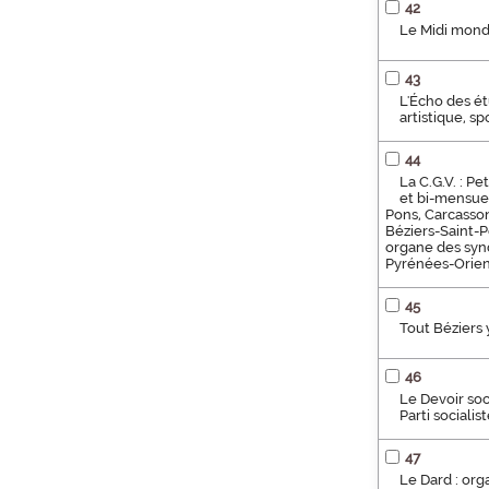
42
Le Midi mondai
43
L'Écho des étu
artistique, s
44
La C.G.V. : P
et bi-mensuel
Pons, Carcasso
Béziers-Saint-
organe des syn
Pyrénées-Orien
45
Tout Béziers y
46
Le Devoir soc
Parti socialis
47
Le Dard : org