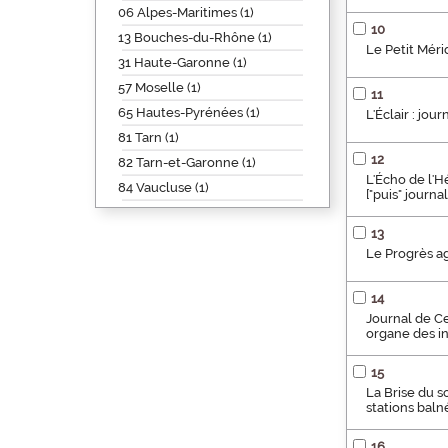
06 Alpes-Maritimes (1)
10
13 Bouches-du-Rhône (1)
Le Petit Méri
31 Haute-Garonne (1)
57 Moselle (1)
11
65 Hautes-Pyrénées (1)
L'Éclair : jou
81 Tarn (1)
12
82 Tarn-et-Garonne (1)
L'Écho de l'H
84 Vaucluse (1)
["puis" journa
13
Le Progrès agr
14
Journal de Ce
organe des in
15
La Brise du so
stations baln
16