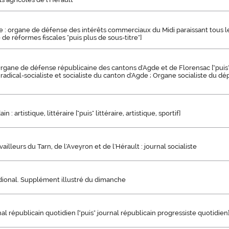
: organe de défense des intérêts commerciaux du Midi paraissant tous le
 de réformes fiscales "puis plus de sous-titre"]
 Organe de défense républicaine des cantons d'Agde et de Florensac ["puis
 radical-socialiste et socialiste du canton d'Agde ; Organe socialiste du 
 : artistique, littéraire ["puis" littéraire, artistique, sportif]
vailleurs du Tarn, de l'Aveyron et de l'Hérault : journal socialiste
idional. Supplément illustré du dimanche
nal républicain quotidien ["puis" journal républicain progressiste quotidien