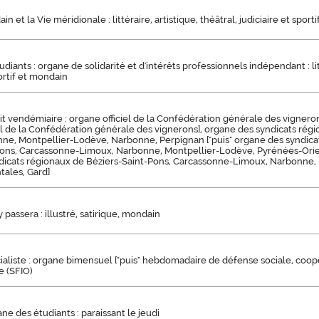
n et la Vie méridionale : littéraire, artistique, théâtral, judiciaire et sporti
diants : organe de solidarité et d'intérêts professionnels indépendant : lit
portif et mondain
etit vendémiaire : organe officiel de la Confédération générale des vignerons
 de la Confédération générale des vignerons], organe des syndicats régi
nne, Montpellier-Lodève, Narbonne, Perpignan ["puis" organe des syndica
Pons, Carcassonne-Limoux, Narbonne, Montpellier-Lodève, Pyrénées-Orient
dicats régionaux de Béziers-Saint-Pons, Carcassonne-Limoux, Narbonne,
tales, Gard]
 passera : illustré, satirique, mondain
ialiste : organe bimensuel ["puis" hebdomadaire de défense sociale, coopé
te (SFIO)
ane des étudiants : paraissant le jeudi