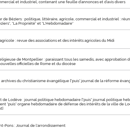
ommercial et industriel, contenant une feuille d'annonces et d'avis divers
 de Béziers : politique, littéraire, agricole, commercial et industriel : ré
ziers", "La Propriété" et "L'Hebdomadaire"
gricole : revue des associations et des intérêts agricoles du Midi
ligieuse de Montpellier : paraissant tous les samedis, avec approbation d
ouvelles officielles de Rome et du diocèse
e : archives du christianisme évangélique ["puis" journal de la réforme évan
 de Lodève : journal politique hebdomadaire ["puis" journal politique h
ent "puis" organe hebdomadaire de défense des intérêts de la ville de L
t]
nt-Pons : Journal de l'arrondissement