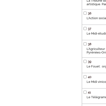
La Tribune so
artistique. P
36
L'Action socia
37
Le Midi-étudi
38
L'Agriculteur
Pyrénées-Orie
39
Le Fouet : or
40
Le Midi vinic
41
Le Télégramm