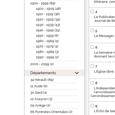
littéraire, c
1900 - 1999 (89)
1900 - 1909 (48)
4
1910 - 1919 (36)
Le Publicateur
1920 - 1929 (39)
Journal de Bé
1930 - 1939 (43)
1940 - 1949 (25)
5
1950 - 1959 (6)
Le Messager a
1960 - 1969 (5)
1970 - 1979 (4)
6
1980 - 1989 (3)
La Semaine re
donnant les n
1990 - 1999 (2)
2000 - 2099 (2)
7
L'Église libr
Départements
34 Hérault (89)
8
11 Aude (6)
L'Indépendant
l'arrondissem
30 Gard (4)
l'arrondissemen
12 Aveyron (3)
09 Ariège (2)
9
L'Écho de Sai
66 Pyrénées-Orientales (2)