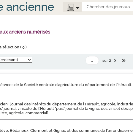
e ancienne
naux anciens numérisés
la sélection (
0
)
sur 2
séances de la Société centrale d'agriculture du département de l'Hérault..
en : journal des intérêts du département de l'Hérault, agricole, industri
uis" journal vinicole de l'Hérault "puis" journal de la vigne, des vins et des s
liste, agricole, commercial]
ève, Bédarieux, Clermont et Gignac et des communes de l'arrondissement 