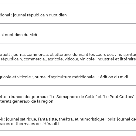
dional : journal républicain quotidien
rnal quotidien du Midi
érault : journal commercial et littéraire, donnant les cours des vins, spiri
l républicain, commercial, agricole, viticole, vinicole, industriel et littéraire
icole et viticole : journal d'agriculture méridionale... : édition du midi
tte : réunion des journaux "Le Sémaphore de Cette" et "Le Petit Cettois" : 
térêts généraux de la région
ir : journal satirique, fantaisiste, théâtral et humoristique ["puis" journal 
éaires et thermales de l'Hérault]