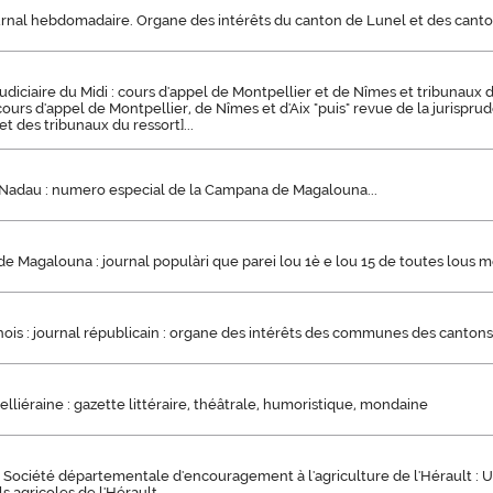
urnal hebdomadaire. Organe des intérêts du canton de Lunel et des canto
udiciaire du Midi : cours d'appel de Montpellier et de Nîmes et tribunaux du
cours d'appel de Montpellier, de Nîmes et d'Aix "puis" revue de la jurispru
t des tribunaux du ressort]...
Nadau : numero especial de la Campana de Magalouna...
 Magalouna : journal populàri que parei lou 1è e lou 15 de toutes lous 
hois : journal républicain : organe des intérêts des communes des canton
lliéraine : gazette littéraire, théâtrale, humoristique, mondaine
a Société départementale d'encouragement à l'agriculture de l'Hérault : 
s agricoles de l'Hérault