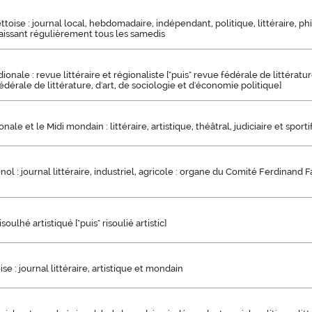
ttoise : journal local, hebdomadaire, indépendant, politique, littéraire, ph
araissant régulièrement tous les samedis
ionale : revue littéraire et régionaliste ["puis" revue fédérale de littératur
fédérale de littérature, d'art, de sociologie et d'économie politique]
nale et le Midi mondain : littéraire, artistique, théâtral, judiciaire et sporti
ol : journal littéraire, industriel, agricole : organe du Comité Ferdinand F
soulhé artistiqué ["puis" risoulié artistic]
ise : journal littéraire, artistique et mondain