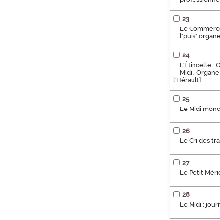
23
Le Commerce 
["puis" organe
24
L'Étincelle :
Midi ; Organe
l'Hérault]...
25
Le Midi mondain
26
Le Cri des tra
27
Le Petit Mér
28
Le Midi : jour