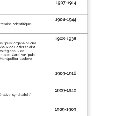
1907-1914
f
1908-1944
téraire, scientifique,
1908-1938
 ["puis" organe officiel
onaux de Béziers-Saint-
ts régionaux de
ales, Gard, Var "puis"
 Montpellier-Lodève,
1909-1916
1909-1940
rative, syndicale] /
1909-1909