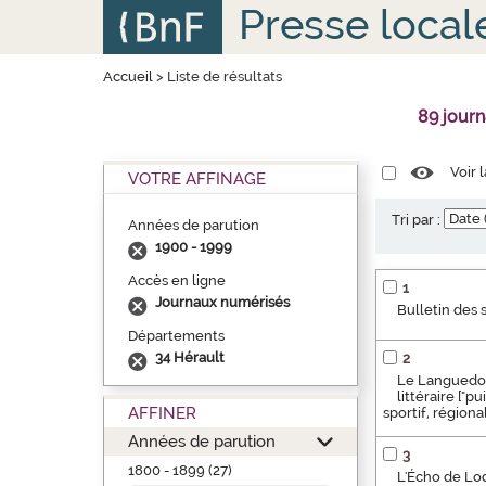
Aller
Panneau de gestion des cookies
Presse local
au
contenu
principal
Accueil
>
Liste de résultats
89 jour
Voir 
VOTRE AFFINAGE
Tri par :
Années de parution
1900 - 1999
Accès en ligne
1
Journaux numérisés
Bulletin des 
Départements
34 Hérault
2
Le Languedoci
littéraire ["p
AFFINER
sportif, régiona
Années de parution
3
1800 - 1899 (27)
L'Écho de Lod