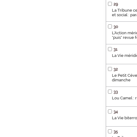
29
La Tribune ce
et social : p
30
L'Action mérid
"puis" revue 
31
La Vie méridio
32
Le Petit Céven
dimanche
33
Lou Camel : ri
34
La Vie biterro
35