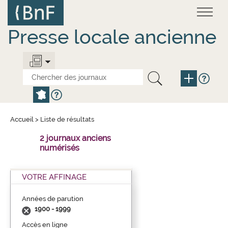
Aller
Panneau de gestion des cookies
au
contenu
principal
Presse locale ancienne
Accueil
>
Liste de résultats
2 journaux anciens
numérisés
VOTRE AFFINAGE
Années de parution
1900 - 1999
Accès en ligne