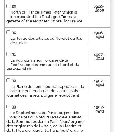
29
1906-
1908
North of France Times : with which is
incorporated the Boulogne Times : a
gazette of the Northern littoral for France
30
1906-
1914
La Revue des artistes du Nord et du Pas-
de-Calais
31
1907-
1914
La Voix du mineur : organe de la
Fédération des mineurs du Nord et du
Pas-de-Calais
32
1907-
1914
La Plaine de Lens : journal républicain du
bassin houiller du Pas-de-Calais ["puis"
journal des mineurs, organe républicain]
33
1907-
1913
Le Septentrional de Paris : organe des
originaires du Nord, du Pas-de-Calais et
de la Somme résidant à Paris ["puis" organe
des originaires de l'Artois, de la Flandre et
de la Picardie résidant à Paris "puis" organe