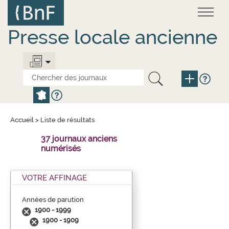
Aller
Panneau de gestion des cookies
au
contenu
principal
Presse locale ancienne
Accueil
>
Liste de résultats
37 journaux anciens
numérisés
VOTRE AFFINAGE
Années de parution
1900 - 1999
1900 - 1909