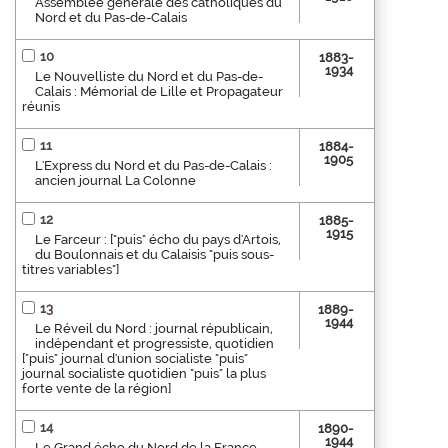
Assemblée générale des catholiques du
Nord et du Pas-de-Calais
10
1883-
1934
Le Nouvelliste du Nord et du Pas-de-
Calais : Mémorial de Lille et Propagateur
réunis
11
1884-
1905
L'Express du Nord et du Pas-de-Calais :
ancien journal La Colonne
12
1885-
1915
Le Farceur : ["puis" écho du pays d'Artois,
du Boulonnais et du Calaisis "puis sous-
titres variables"]
13
1889-
1944
Le Réveil du Nord : journal républicain,
indépendant et progressiste, quotidien
["puis" journal d'union socialiste "puis"
journal socialiste quotidien "puis" la plus
forte vente de la région]
14
1890-
1944
Le Grand écho du Nord de la France