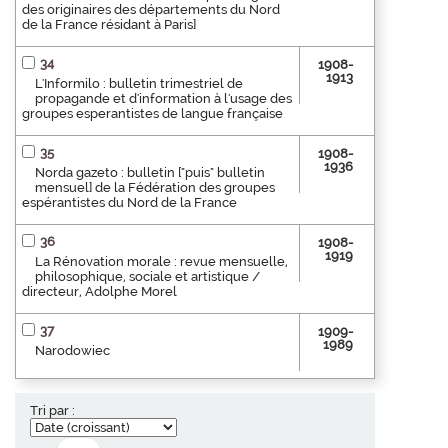
des originaires des départements du Nord
de la France résidant à Paris]
34
1908-
1913
L'Informilo : bulletin trimestriel de
propagande et d'information à l'usage des
groupes esperantistes de langue française
35
1908-
1936
Norda gazeto : bulletin ["puis" bulletin
mensuel] de la Fédération des groupes
espérantistes du Nord de la France
36
1908-
1919
La Rénovation morale : revue mensuelle,
philosophique, sociale et artistique /
directeur, Adolphe Morel
37
1909-
1989
Narodowiec
Tri par :