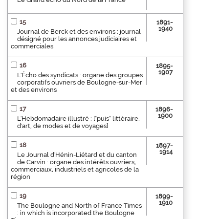
15
1891-
1940
Journal de Berck et des environs : journal
désigné pour les annonces judiciaires et
commerciales
16
1895-
1907
L'Écho des syndicats : organe des groupes
corporatifs ouvriers de Boulogne-sur-Mer
et des environs
17
1896-
1900
L'Hebdomadaire illustré : ["puis" littéraire,
d'art, de modes et de voyages]
18
1897-
1914
Le Journal d'Hénin-Liétard et du canton
de Carvin : organe des intérêts ouvriers,
commerciaux, industriels et agricoles de la
région
19
1899-
1910
The Boulogne and North of France Times
: in which is incorporated the Boulogne