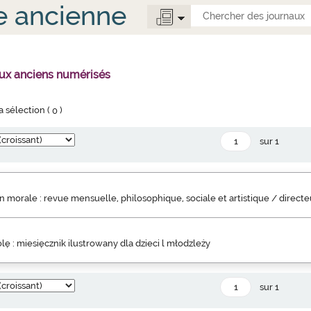
e ancienne
aux anciens numérisés
la sélection (
0
)
sur 1
 morale : revue mensuelle, philosophique, sociale et artistique / direct
lę : miesięcznik ilustrowany dla dzieci l młodzleży
sur 1