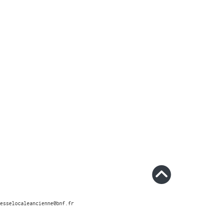
esselocaleancienne@bnf.fr