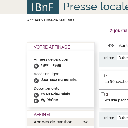
Aller
Panneau de gestion des cookies
Presse local
au
contenu
principal
Accueil
>
Liste de résultats
2 journ
Voir 
VOTRE AFFINAGE
Tri par :
Années de parution
1900 - 1999
Accès en ligne
1
Journaux numérisés
La Rénovation
Départements
62 Pas-de-Calais
2
69 Rhône
Polskie pacho
AFFINER
Tri par :
Années de parution