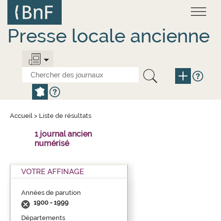
Aller
Panneau de gestion des cookies
au
contenu
principal
Presse locale ancienne
Accueil
>
Liste de résultats
1 journal ancien
numérisé
VOTRE AFFINAGE
Années de parution
1900 - 1999
Départements