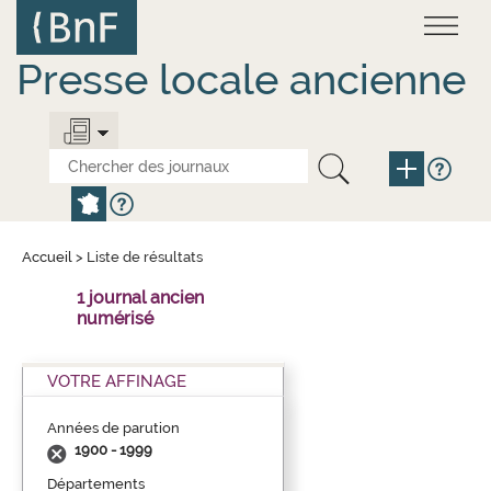
Aller
Panneau de gestion des cookies
au
contenu
principal
Presse locale ancienne
Accueil
>
Liste de résultats
1 journal ancien
numérisé
VOTRE AFFINAGE
Années de parution
1900 - 1999
Départements