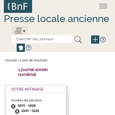
Aller
Panneau de gestion des cookies
au
contenu
principal
Presse locale ancienne
Accueil
>
Liste de résultats
1 journal ancien
numérisé
VOTRE AFFINAGE
Années de parution
1900 - 1999
1940 - 1949