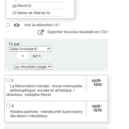
59 Nord (1)
77 Seine-et-Marne (1)
Voir la sélection (
0
)
Exporter tous les résultats en CSV
Tri par :
sur 1
1
1908-
1919
La Rénovation morale : revue mensuelle,
philosophique, sociale et artistique /
directeur, Adolphe Morel
2
1926-
1979
Polskie pacholę : miesięcznik ilustrowany
dla dzieci l młodzleży