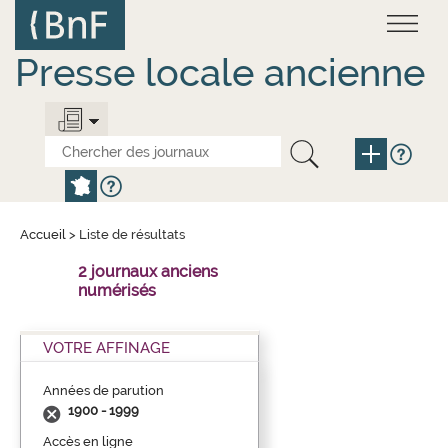
Aller
Panneau de gestion des cookies
au
contenu
principal
Presse locale ancienne
Accueil
>
Liste de résultats
2 journaux anciens
numérisés
VOTRE AFFINAGE
Années de parution
1900 - 1999
Accès en ligne