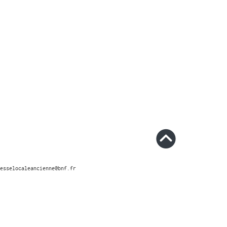
esselocaleancienne@bnf.fr