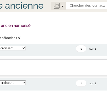
e ancienne
l ancien numérisé
la sélection (
0
)
sur 1
sur 1