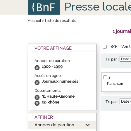
Aller
Panneau de gestion des cookies
Presse local
au
contenu
principal
Accueil
>
Liste de résultats
1 journa
Voir 
VOTRE AFFINAGE
Tri par :
Années de parution
1900 - 1999
Accès en ligne
1
Journaux numérisés
Paris-soir
Départements
31 Haute-Garonne
Tri par :
69 Rhône
AFFINER
Années de parution