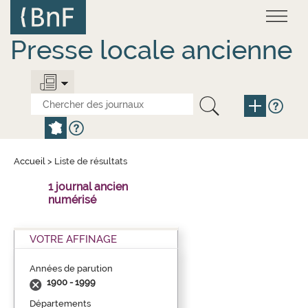
Aller
Panneau de gestion des cookies
au
contenu
principal
Presse locale ancienne
Accueil
>
Liste de résultats
1 journal ancien
numérisé
VOTRE AFFINAGE
Années de parution
1900 - 1999
Départements