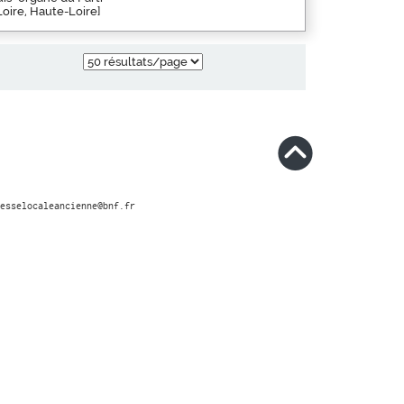
Loire, Haute-Loire]
esselocaleancienne@bnf.fr