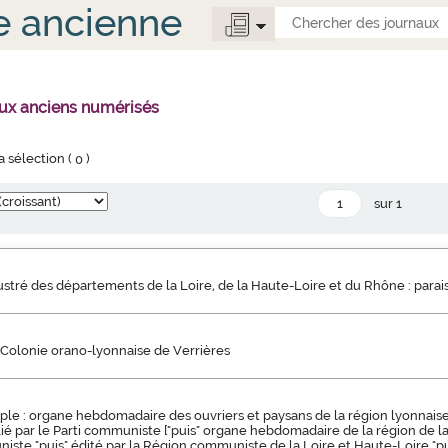
e ancienne
aux anciens numérisés
la sélection (
0
)
sur 1
llustré des départements de la Loire, de la Haute-Loire et du Rhône : parai
 Colonie orano-lyonnaise de Verrières
ple : organe hebdomadaire des ouvriers et paysans de la région lyonnaise 
blié par le Parti communiste ["puis" organe hebdomadaire de la région de l
iste "puis" édité par la Région communiste de la Loire et Haute-Loire "pu