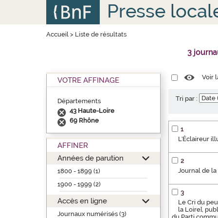
Aller
Panneau de gestion des cookies
Presse local
au
contenu
principal
Accueil
>
Liste de résultats
3 journ
Voir 
VOTRE AFFINAGE
Tri par :
Départements
43 Haute-Loire
69 Rhône
1
L'Éclaireur i
AFFINER
Années de parution
2
Journal de la
1800 - 1899 (1)
1900 - 1999 (2)
3
Accès en ligne
Le Cri du peu
la Loire], pu
Journaux numérisés (3)
du Parti commun