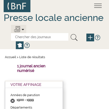
Aller
Panneau de gestion des cookies
au
contenu
principal
Presse locale ancienne
Accueil
>
Liste de résultats
1 journal ancien
numérisé
VOTRE AFFINAGE
Années de parution
1900 - 1999
Départements